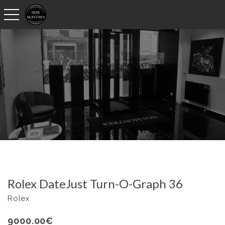
toggle navigation
Rolex DateJust Turn-O-Graph 36
Rolex
9000.00
€