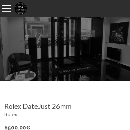
toggle navigation
Rolex DateJust 26mm
Rolex
6500.00
€